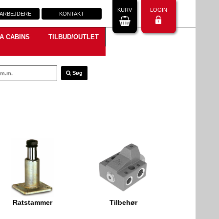
KURV
LOGIN
ARBEJDERE
KONTAKT
A CABINS
TILBUD/OUTLET
Søg
Ratstammer
Tilbehør