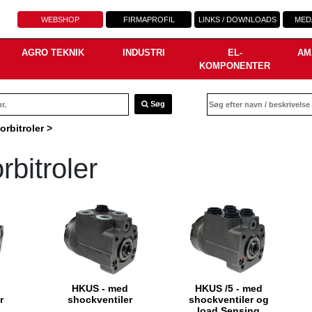
WEBSHOP
FIRMAPROFIL
LINKS / DOWNLOADS
MED
AGRO TEKNIK
INDUSTRI
EL-
AM
KOMPONENTER
Søg
orbitroler
>
rbitroler
HKUS - med
HKUS /5 - med
r
shockventiler
shockventiler og
load Sensing