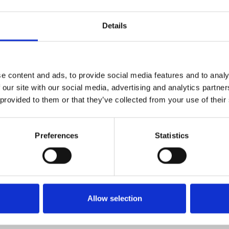
DATA BLAD
STEP
Details
med port i siden
-5T-150
e content and ads, to provide social media features and to analy
 our site with our social media, advertising and analytics partn
DATA BLAD
STEP
 provided to them or that they’ve collected from your use of their
med port i siden
-5T-150
Preferences
Statistics
DATA BLAD
STEP
med port i siden
Allow selection
0-5T-150HLT