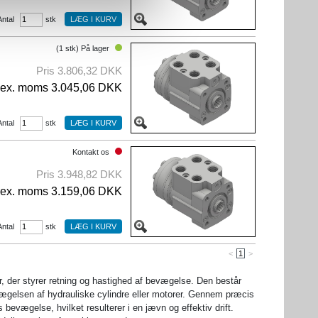
Antal
stk
(1 stk) På lager
Pris 3.806,32 DKK
ex. moms 3.045,06 DKK
Antal
stk
Kontakt os
Pris 3.948,82 DKK
ex. moms 3.159,06 DKK
Antal
stk
<
1
>
r, der styrer retning og hastighed af bevægelse. Den består
vægelsen af hydrauliske cylindre eller motorer. Gennem præcis
bevægelse, hvilket resulterer i en jævn og effektiv drift.