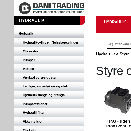
HYDRAULIK
HYDRAULIK
Hydraulik
Hydraulikcylinder / Teleskopcylinder
Oliemotor
Hydraulik
>
Styre 
Pumper
Styre o
Ventiler
Værktøj og testudstyr
Ledlejer, endestykker og stok
Hydraulikslange og fittings
Pumpestationer
Hydraulikfilter
HKU - uden
Akkumulator
shockventile
Oliekølere