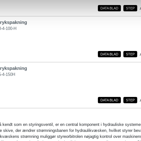
DATA BLAD
STEP
trykspakning
-4-100-H
DATA BLAD
STEP
trykspakning
5-4-150H
DATA BLAD
STEP
så kendt som en styringsventil, er en central komponent i hydrauliske systeme
de skive, der ændrer strømningsbanen for hydraulikvæsken, hvilket styrer be
likvæskens strømning muliggør styreorbitrolen nøjagtig kontrol over maskinens 