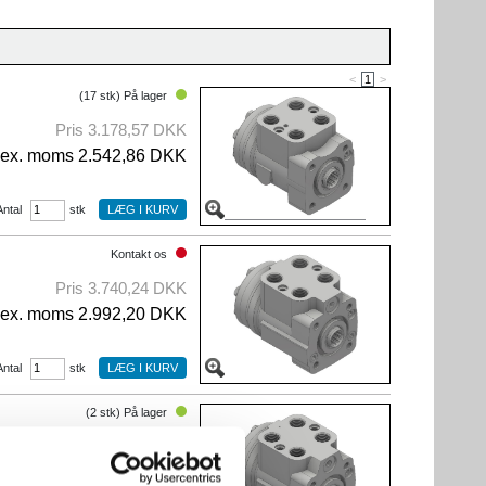
<
1
>
(17 stk) På lager
Pris 3.178,57 DKK
ex. moms 2.542,86 DKK
Antal
stk
Kontakt os
Pris 3.740,24 DKK
ex. moms 2.992,20 DKK
Antal
stk
(2 stk) På lager
Pris 3.948,60 DKK
ex. moms 3.158,88 DKK