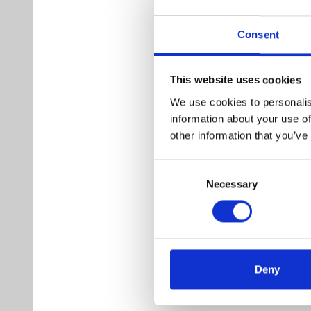
Consent
Orbitrol for LS, 
Varenr. ES-HKUS050
This website uses cookies
We use cookies to personalis
information about your use of
other information that you’ve
Orbitrol for LS, 
Consent
Varenr. ES-HKUS080
Necessary
Selection
Orbitrol for LS, 
Deny
Højtrykspakning
Varenr. ES-HKUS08