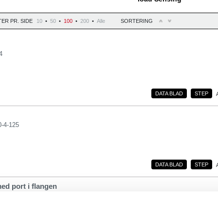
ER PR. SIDE
10
•
50
•
100
•
200
•
Alle
SORTERING
4
DATA BLAD
STEP
-4-125
DATA BLAD
STEP
med port i flangen
-5-150-LT