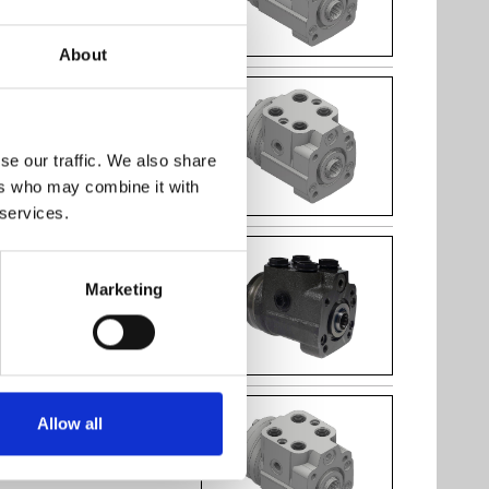
Antal
stk
About
Kontakt os
Pris 3.950,77 DKK
ex. moms 3.160,62 DKK
se our traffic. We also share
ers who may combine it with
Antal
stk
 services.
(3 stk) På lager
Pris 4.037,07 DKK
Marketing
ex. moms 3.229,65 DKK
Antal
stk
(8 stk) På lager
Allow all
Pris 4.121,59 DKK
ex. moms 3.297,27 DKK