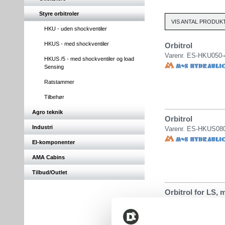
Styre orbitroler
VIS ANTAL PRODUKT
HKU - uden shockventiler
HKUS - med shockventiler
Orbitrol
Varenr. ES-HKU050-
HKUS /5 - med shockventiler og load
Sensing
Ratstammer
Tilbehør
Agro teknik
Orbitrol
Industri
Varenr. ES-HKUS080
El-komponenter
AMA Cabins
Tilbud/Outlet
Orbitrol for LS, 
Varenr. ES-HKUS050