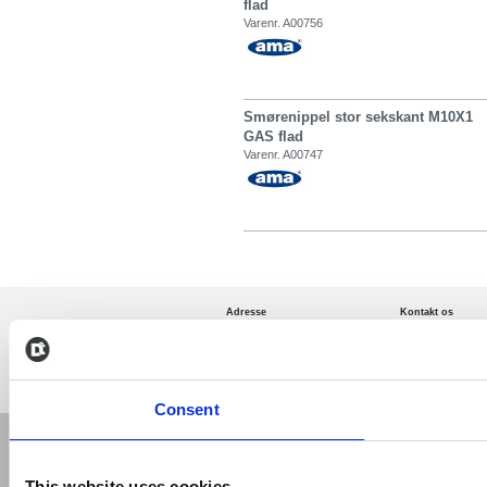
flad
Varenr. A00756
Smørenippel stor sekskant M10X1
GAS flad
Varenr. A00747
Adresse
Kontakt os
Dani Trading A/S
+45 75 50 54 24
Essen 2
mail@danitradin
6000 Kolding, Danmark
Opret login til din
Consent
This website uses cookies