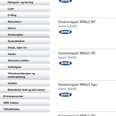
Hængsler og beslag
Lejer
O-Ring
Smørenippel M06x1 90°
Rørholdere
Varenr. A11648
Skiver
Smørenipler
Spændebånd
Strips, tape mv.
Smørenippel M06x1 45°
Sæder
Varenr. A00281
Tekniske artikler
Vinkelgear
Vibrationsdæmper og
motorophæng
Ventiler
Smørenippel M06x1 lige
Varenr. A00492
Brændstof, fedt og olie udstyr
El-komponenter
AMA Cabins
Tilbud/Outlet
Smørenippel M08x1 45°