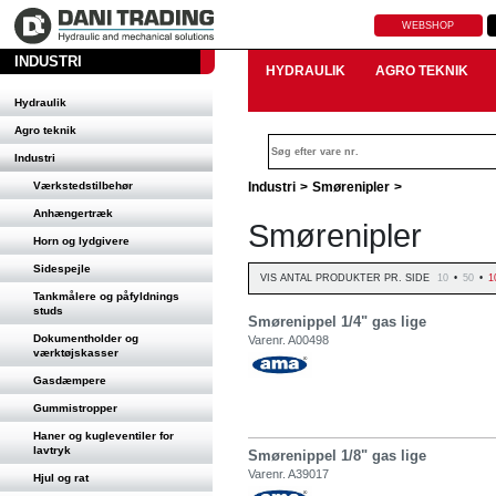
WEBSHOP
INDUSTRI
HYDRAULIK
AGRO TEKNIK
Hydraulik
Agro teknik
Industri
Værkstedstilbehør
Industri
>
Smørenipler
>
Anhængertræk
Smørenipler
Horn og lydgivere
Sidespejle
VIS ANTAL PRODUKTER PR. SIDE
10
•
50
•
1
Tankmålere og påfyldnings
studs
Smørenippel 1/4" gas lige
Dokumentholder og
Varenr. A00498
værktøjskasser
Gasdæmpere
Gummistropper
Haner og kugleventiler for
lavtryk
Smørenippel 1/8" gas lige
Varenr. A39017
Hjul og rat